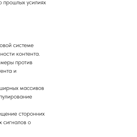
о прошлых усилиях
овой системе
ности контента.
 меры против
ента и
бширных массивов
ипулирование
ещение сторонних
 сигналов о