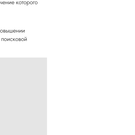
чение которого
повышении
а поисковой