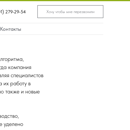
01) 279-29-54
Хочу чтобы мне перезвонили
Контакты
алгоритма,
гда компания
вляя специалистов
 их работу в
но также и новые
водство,
е уделено