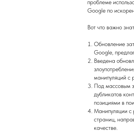
проблеме использо
Google по искорен
Вот что важно зна
Обновление зат
Google, предла
Введена обновл
злоупотреблени
манипуляций с 
Под массовым з
дубликатов конт
позициями в по
Манипуляции с 
страниц, напра
качестве.