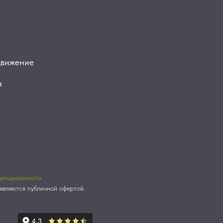
движение
я
денциальности
являются публичной офертой.